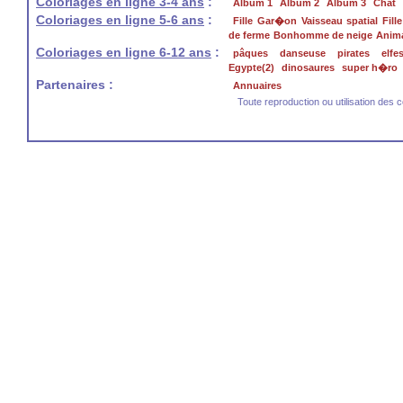
Coloriages en ligne 3-4 ans
:
Album 1
Album 2
Album 3
Chat
Coloriages en ligne 5-6 ans
:
Fille
Gar�on
Vaisseau spatial
Fill
de ferme
Bonhomme de neige
Anima
Coloriages en ligne 6-12 ans
:
pâques
danseuse
pirates
elfe
Egypte(2)
dinosaures
super h�ro
Partenaires :
Annuaires
Toute reproduction ou utilisation des c