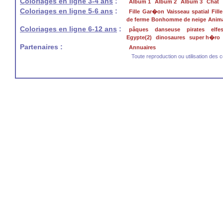
Coloriages en ligne 3-4 ans
:
Album 1
Album 2
Album 3
Chat
Coloriages en ligne 5-6 ans
:
Fille
Gar�on
Vaisseau spatial
Fill
de ferme
Bonhomme de neige
Anima
Coloriages en ligne 6-12 ans
:
pâques
danseuse
pirates
elfe
Egypte(2)
dinosaures
super h�ro
Partenaires :
Annuaires
Toute reproduction ou utilisation des c