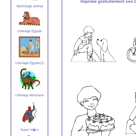
Imprime gratuitement ces D
Mythologie-animal
coloriage Egypte
coloriage Egypte(2)
coloriage dinosaure
Super H�ro